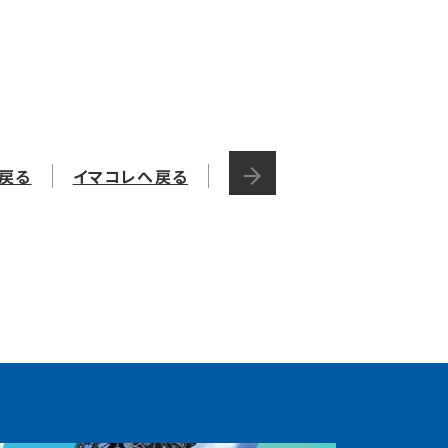
戻る
イマコレへ戻る