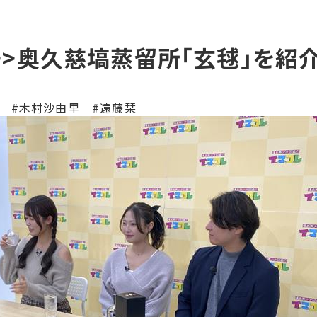
レ>>奥久慈塙蒸留所「玄毬」を紹介
 #木村沙由里 #遠藤栞