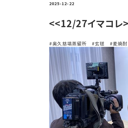
2025-12-22
<<12/27イマコ
#奥久慈塙蒸留所 #玄毬 #麦焼酎