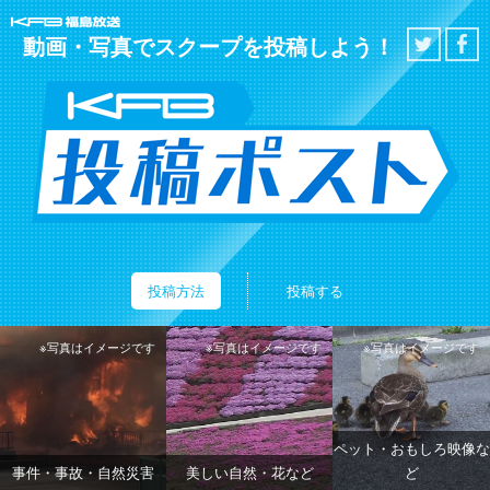
KFB福島放送
Twitter
F
動画・写真でスクープを投稿しよう！
投稿
投稿方法
投稿する
※写真はイメージです
※写真はイメージです
※写真はイメージです
ペット・おもしろ映像な
事件・事故・自然災害
美しい自然・花など
ど