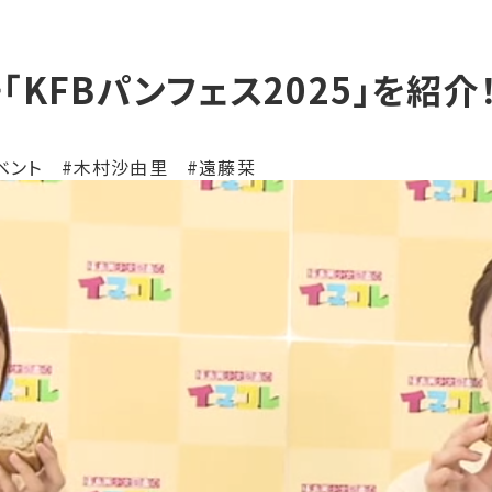
>「KFBパンフェス2025」を紹介
イベント #木村沙由里 #遠藤栞