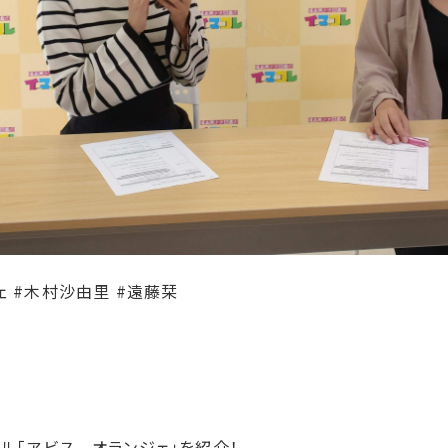
ェ #木村沙由里 #遠藤栞
ール「ヱビス オランジェ」を紹介！