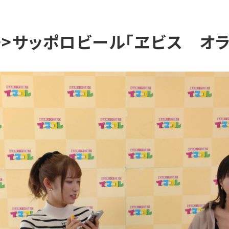
レ>>サッポロビール「ヱビス オ