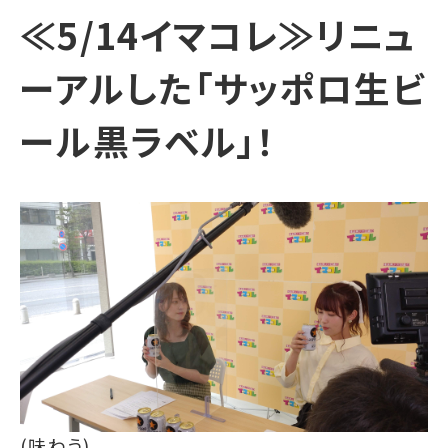
≪5/14イマコレ≫リニュ
ーアルした「サッポロ生ビ
ール黒ラベル」！
(味わう)