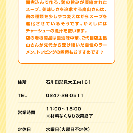
間煮込んで作る、鶏の旨みが凝縮された
スープ。美味しさを追求する畠山さんは、
鶏の種類を少しずつ変えながらスープを
進化させているそうです。かえしには
チャーシューの煮汁を使います。
店の看板商品は醬油味中華、2代目店主畠
山さんが先代から受け継いだ自慢のラー
メン。トッピングの煮卵もおすすめです♪
住所
石川町形見大工内１６１
TEL
0247-26-0511
11：00～15：00
営業時間
※材料なくなり次第終了
定休日
水曜日（火曜日不定休）