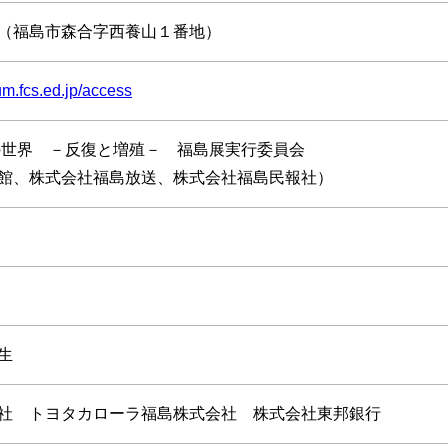
（福島市森合字西養山１番地）
um.fcs.ed.jp/access
の世界 －反復と増殖－ 福島展実行委員会
館、株式会社福島放送、株式会社福島民報社）
生
社 トヨタカローラ福島株式会社 株式会社東邦銀行