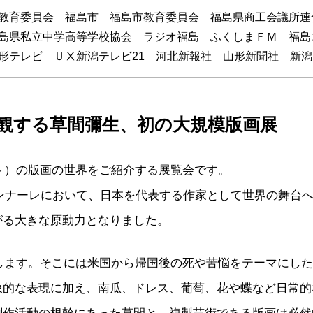
教育委員会 福島市 福島市教育委員会 福島県商工会議所連
島県私立中学高等学校協会 ラジオ福島 ふくしまＦＭ 福島
形テレビ ＵⅩ新潟テレビ21 河北新報社 山形新聞社 新
観する草間彌生、初の大規模版画展
9～）の版画の世界をご紹介する展覧会です。
ビエンナーレにおいて、日本を代表する作家として世界の舞台
がる大きな原動力となりました。
表します。そこには米国から帰国後の死や苦悩をテーマにし
象的な表現に加え、南瓜、ドレス、葡萄、花や蝶など日常的