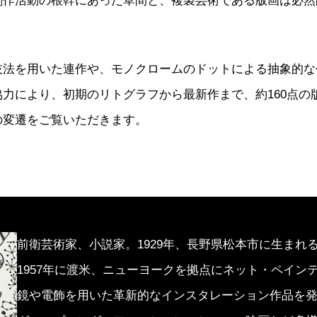
創作活動の根幹にあった草間と、複製芸術である版画は必然
技法を用いた連作や、モノクロームのドットによる抽象的な
力により、初期のリトグラフから最新作まで、約160点の
の変遷をご覧いただきます。
前衛芸術家、小説家。1929年、長野県松本市に生まれ
1957年に渡米、ニューヨークを拠点にネット・ペイン
鏡や電飾を用いた革新的なインスタレーション作品を