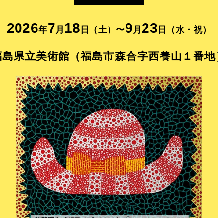
2026
7
18
9
23
年
月
日（土）〜
月
日（水・祝）
福島県立美術館（福島市森合字西養山１番地