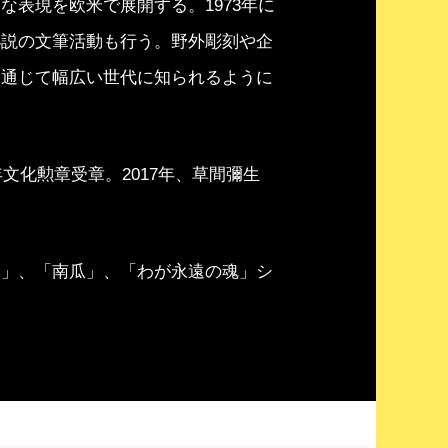
表現を欧米で展開する。1973年に
小説の文筆活動も行う。野外彫刻や企
を通じて幅広い世代に知られるように
文化勲章受章。2017年、草間彌生
迫」、「南瓜」、「わが永遠の魂」シ