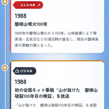
主な出来事
1988
磐梯山噴火100年
1888年の磐梯山噴火から100年。山体崩壊により檜
原湖・五色沼などの湖沼群が誕生し、現在の磐梯高
原の景観の礎となった。
KFB年表
1988
初の全国ネット番組「山が抜けた 磐梯山
破裂100年目の検証」を放送
「山が抜けた 磐梯山破裂100年目の検証」を全国