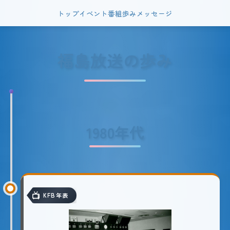
トップ
イベント
番組
歩み
メッセージ
福島放送の歩み
1980年代
KFB年表