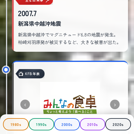
主な出来事
2007.7
新潟県中越沖地震
新潟県中越沖でマグニチュード6.8の地震が発生。
柏崎刈羽原発が被災するなど、大きな被害が出た。
KFB年表
‹
›
1980s
1990s
2000s
2010s
2020s