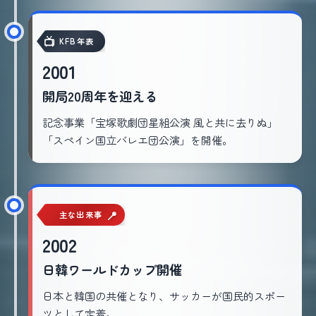
KFB年表
2001
開局20周年を迎える
記念事業「宝塚歌劇団星組公演 風と共に去りぬ」
「スペイン国立バレエ団公演」を開催。
主な出来事
2002
日韓ワールドカップ開催
日本と韓国の共催となり、サッカーが国民的スポー
ツとして定着。