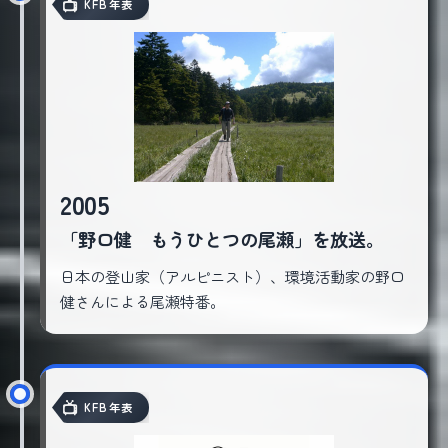
KFB年表
2005
「野口健 もうひとつの尾瀬」を放送。
日本の登山家（アルピニスト）、環境活動家の野口
健さんによる尾瀬特番。
KFB年表