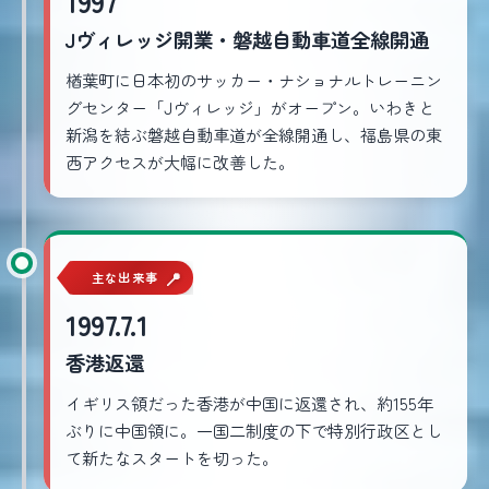
1997
Jヴィレッジ開業・磐越自動車道全線開通
楢葉町に日本初のサッカー・ナショナルトレーニン
グセンター「Jヴィレッジ」がオープン。いわきと
新潟を結ぶ磐越自動車道が全線開通し、福島県の東
西アクセスが大幅に改善した。
主な出来事
1997.7.1
香港返還
イギリス領だった香港が中国に返還され、約155年
ぶりに中国領に。一国二制度の下で特別行政区とし
て新たなスタートを切った。