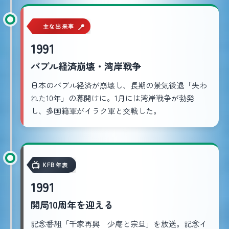
主な出来事
1991
バブル経済崩壊・湾岸戦争
日本のバブル経済が崩壊し、長期の景気後退「失わ
れた10年」の幕開けに。1月には湾岸戦争が勃発
し、多国籍軍がイラク軍と交戦した。
KFB年表
1991
開局10周年を迎える
記念番組「千家再興 少庵と宗旦」を放送。記念イ