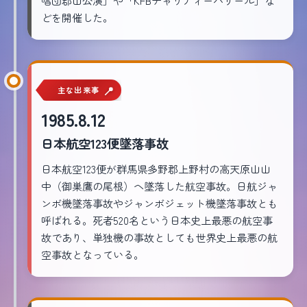
唱団郡山公演」や「KFBチャリティーバザール」な
どを開催した。
主な出来事
1985.8.12
日本航空123便墜落事故
日本航空123便が群馬県多野郡上野村の高天原山山
中（御巣鷹の尾根）ヘ墜落した航空事故。日航ジャ
ンボ機墜落事故やジャンボジェット機墜落事故とも
呼ばれる。死者520名という日本史上最悪の航空事
故であり、単独機の事故としても世界史上最悪の航
空事故となっている。