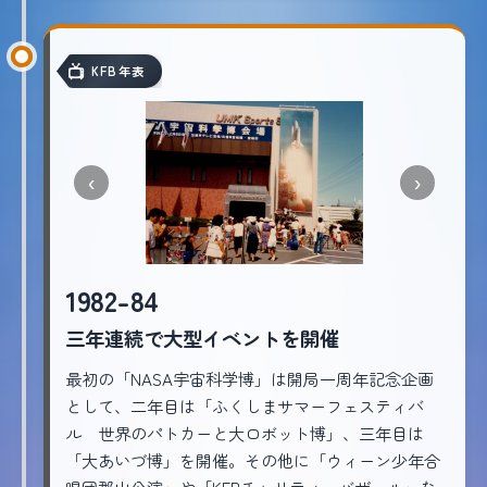
KFB年表
‹
›
1982-84
三年連続で大型イベントを開催
最初の「NASA宇宙科学博」は開局一周年記念企画
として、二年目は「ふくしまサマーフェスティバ
ル 世界のパトカーと大ロボット博」、三年目は
「大あいづ博」を開催。その他に「ウィーン少年合